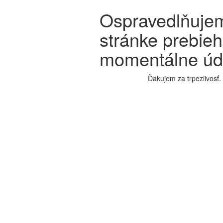
Ospravedlňujem
stránke prebie
momentálne úd
Ďakujem za trpezlivosť.