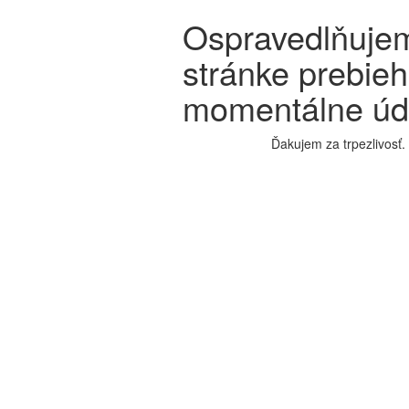
Ospravedlňujem
stránke prebie
momentálne úd
Ďakujem za trpezlivosť.