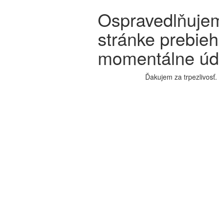
Ospravedlňujem
stránke prebie
momentálne úd
Ďakujem za trpezlivosť.